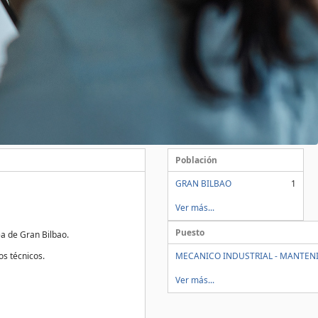
Población
GRAN BILBAO
1
Ver más...
Puesto
a de Gran Bilbao.
os técnicos.
MECANICO INDUSTRIAL - MANTEN
Ver más...