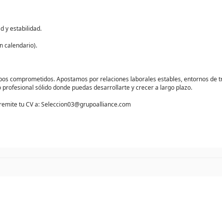
d y estabilidad.
n calendario).
pos comprometidos. Apostamos por relaciones laborales estables, entornos de 
 profesional sólido donde puedas desarrollarte y crecer a largo plazo.
a y remite tu CV a: Seleccion03@grupoalliance.com