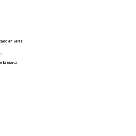
cado en Jerez.
s.
e la marca.