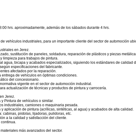
 18:00 hrs. aproximadamente, además de los sábados durante 4 hrs.
e vehículos industriales, para un importante cliente del sector de automoción ubi
striales en Jerez.
ado, sustitución de paneles, soldadura, reparación de plásticos y piezas metálica
y limpieza para trabajos de pintura.
 al agua, bicapa y acabados especializados, siguiendo los estándares de calidad d
según especificaciones del fabricante.
ntes afectados por la reparación.
la entrega de vehículos en óptimas condiciones.
ático del concesionario.
normativa vigente en el sector de automoción industrial.
ra actualización de técnicas y productos de pintura y carrocería.
 en Jerez.
 Pintura de vehículos o similar.
los industriales, camiones o maquinaria pesada.
aplicación de pintura (acrílicas, sintéticas, al agua) y acabados de alta calidad.
cabinas, pistolas, lijadoras, pulidoras, etc.
ón a la calidad y satisfacción del cliente.
 continua.
y materiales más avanzados del sector.