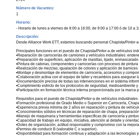
Número de Vacantes:
1
Horario:
- Horario de lunes a viernes de 8:00 a 16:00, de 9:00 a 17:00 ó de 10 a
Descripción:
Desde Alliance Work ETT, estamos buscando personal Chapista/Pintor-a d
Principales funciones en el puesto de Chapista/Pintor-a de vehículos indu
•Reparación de carrocerías de camiones y vehículos industriales: enderez
•Preparación de superficies, aplicación de masillas, lijado, enmascarado 
•Pintura de cabinas, componentes y carrocerías con procesos de pintura
•Realización de mezclas, igualación de colores y aplicación de barnices 
•Montaje y desmontaje de elementos de carrocería, accesorios y compone
•Colaboración activa con el equipo de taller y recambios para asegurar 
•Documentación precisa de todas las intervenciones en el sistema inform
•Cumplimiento estricto de los protocolos de seguridad, medioambiente y 
•Participación en formación técnica interna proporcionada por la marca pa
Requisitos para el puesto de Chapista/Pintor-a de vehículos industriales
•Formación profesional de Grado Medio o Superior en Carrocería, Chapa y
•Experiencia previa mínima de 2 años en reparación y pintura de vehícu
•Conocimientos sólidos en técnicas de reparación de chapa, preparación y 
•Manejo de maquinaria y herramientas específicas de carrocería y pintura: 
•Capacidad de trabajo en equipo, iniciativa, atención al detalle y orientaci
•Dotes de organización, actitud responsable y compromiso con la mejora
•Permiso de conducir B (valorable C o superior).
•Disponibilidad para formación continua y adaptación a las tecnologías 